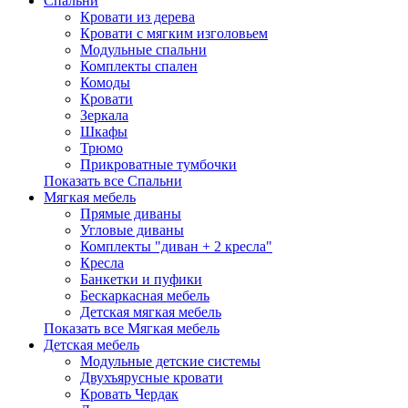
Спальни
Кровати из дерева
Кровати с мягким изголовьем
Модульные спальни
Комплекты спален
Комоды
Кровати
Зеркала
Шкафы
Трюмо
Прикроватные тумбочки
Показать все Спальни
Мягкая мебель
Прямые диваны
Угловые диваны
Комплекты "диван + 2 кресла"
Кресла
Банкетки и пуфики
Бескаркасная мебель
Детская мягкая мебель
Показать все Мягкая мебель
Детская мебель
Модульные детские системы
Двухъярусные кровати
Кровать Чердак