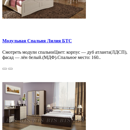
Модульная Спальня Лилия БТС
Смотреть модули спальниЦвет: корпус — дуб атланта(ЛДСП),
фасад — лён белый.(МДФ).Спальное место: 160..