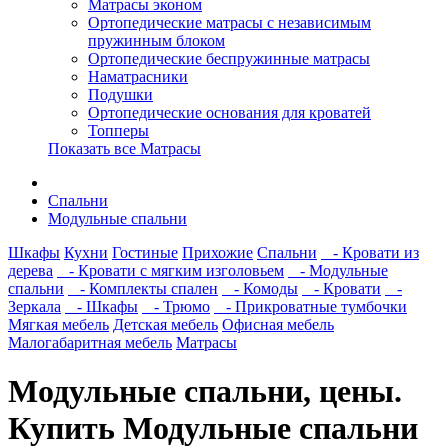
Матрасы эконом
Ортопедические матрасы с независимым
пружинным блоком
Ортопедические беспружинные матрасы
Наматрасники
Подушки
Ортопедические основания для кроватей
Топперы
Показать все Матрасы
Спальни
Модульные спальни
Шкафы
Кухни
Гостиные
Прихожие
Спальни
- Кровати из
дерева
- Кровати с мягким изголовьем
- Модульные
спальни
- Комплекты спален
- Комоды
- Кровати
-
Зеркала
- Шкафы
- Трюмо
- Прикроватные тумбочки
Мягкая мебель
Детская мебель
Офисная мебель
Малогабаритная мебель
Матрасы
Модульные спальни, цены.
Купить Модульные спальни