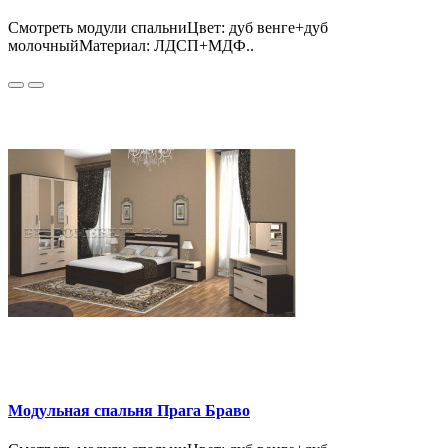
Смотреть модули спальниЦвет: дуб венге+дуб
молочныйМатериал: ЛДСП+МДФ..
Модульная спальня Прага Браво