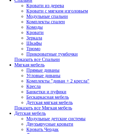
Спальни
Кровати из дерева
Кровати с мягким изголовьем
Модульные спальни
Комплекты спален
Комоды
Кровати
Зеркала
Шкафы
Трюмо
Прикроватные тумбочки
Показать все Спальни
Мягкая мебель
Прямые диваны
Угловые диваны
Комплекты "диван + 2 кресла"
Кресла
Банкетки и пуфики
Бескаркасная мебель
Детская мягкая мебель
Показать все Мягкая мебель
Детская мебель
Модульные детские системы
Двухъярусные кровати
Кровать Чердак