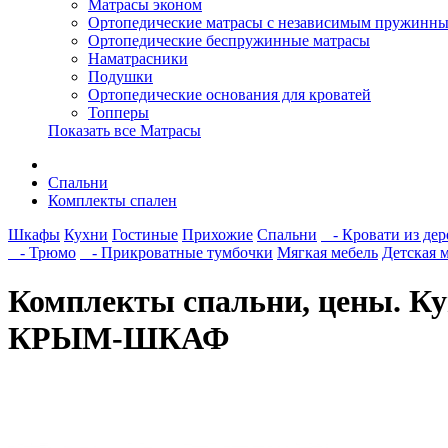
Матрасы эконом
Ортопедические матрасы с независимым пружинны
Ортопедические беспружинные матрасы
Наматрасники
Подушки
Ортопедические основания для кроватей
Топперы
Показать все Матрасы
Спальни
Комплекты спален
Шкафы
Кухни
Гостиные
Прихожие
Спальни
- Кровати из дер
- Трюмо
- Прикроватные тумбочки
Мягкая мебель
Детская 
Комплекты спальни, цены. Ку
КРЫМ-ШКАФ