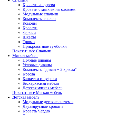
Спальни
Кровати из дерева
Кровати с мягким изголовьем
Модульные спальни
Комплекты спален
Комоды
Кровати
Зеркала
Шкафы
Трюмо
Прикроватные тумбочки
Показать все Спальни
Мягкая мебель
Прямые диваны
Угловые диваны
Комплекты "диван + 2 кресла"
Кресла
Банкетки и пуфики
Бескаркасная мебель
Детская мягкая мебель
Показать все Мягкая мебель
Детская мебель
Модульные детские системы
Двухъярусные кровати
Кровать Чердак