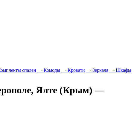
омплекты спален
- Комоды
- Кровати
- Зеркала
- Шкафы
ерополе, Ялте (Крым) —