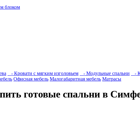
м блоком
ева
- Кровати с мягким изголовьем
- Модульные спальни
- К
мебель
Офисная мебель
Малогабаритная мебель
Матрасы
пить готовые спальни в Симф