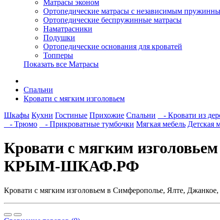
Матрасы эконом
Ортопедические матрасы с независимым пружинны
Ортопедические беспружинные матрасы
Наматрасники
Подушки
Ортопедические основания для кроватей
Топперы
Показать все Матрасы
Спальни
Кровати с мягким изголовьем
Шкафы
Кухни
Гостиные
Прихожие
Спальни
- Кровати из дер
- Трюмо
- Прикроватные тумбочки
Мягкая мебель
Детская 
Кровати с мягким изголовьем
КРЫМ-ШКАФ.РФ
Кровати с мягким изголовьем в Симферополье, Ялте, Джанкое,