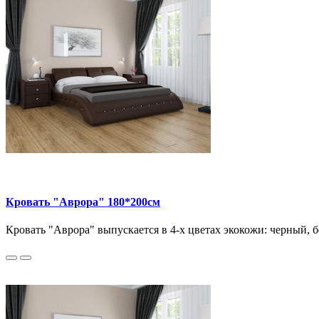
Кровать "Аврора" 180*200см
Кровать "Аврора" выпускается в 4-х цветах экокожи: черный, 