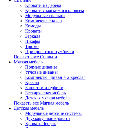
Спальни
Кровати из дерева
Кровати с мягким изголовьем
Модульные спальни
Комплекты спален
Комоды
Кровати
Зеркала
Шкафы
Трюмо
Прикроватные тумбочки
Показать все Спальни
Мягкая мебель
Прямые диваны
Угловые диваны
Комплекты "диван + 2 кресла"
Кресла
Банкетки и пуфики
Бескаркасная мебель
Детская мягкая мебель
Показать все Мягкая мебель
Детская мебель
Модульные детские системы
Двухъярусные кровати
Кровать Чердак