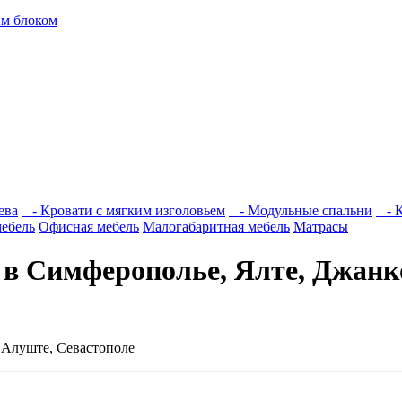
м блоком
ева
- Кровати с мягким изголовьем
- Модульные спальни
- К
мебель
Офисная мебель
Малогабаритная мебель
Матрасы
 в Симферополье, Ялте, Джанко
 Алуште, Севастополе