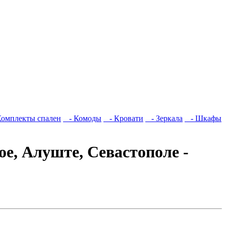
омплекты спален
- Комоды
- Кровати
- Зеркала
- Шкафы
е, Алуште, Севастополе -