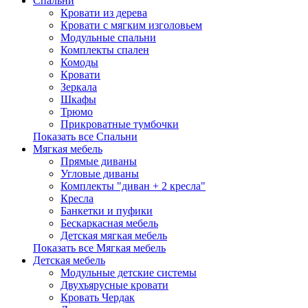
Спальни
Кровати из дерева
Кровати с мягким изголовьем
Модульные спальни
Комплекты спален
Комоды
Кровати
Зеркала
Шкафы
Трюмо
Прикроватные тумбочки
Показать все Спальни
Мягкая мебель
Прямые диваны
Угловые диваны
Комплекты "диван + 2 кресла"
Кресла
Банкетки и пуфики
Бескаркасная мебель
Детская мягкая мебель
Показать все Мягкая мебель
Детская мебель
Модульные детские системы
Двухъярусные кровати
Кровать Чердак