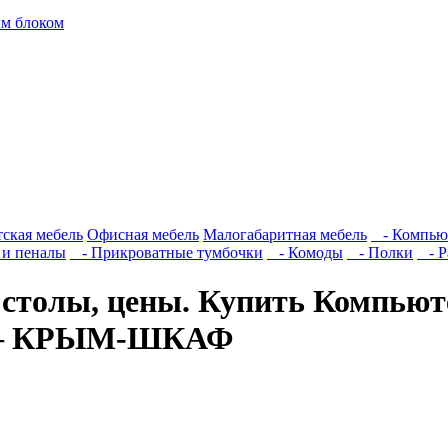
м блоком
тская мебель
Офисная мебель
Малогабаритная мебель
- Компьют
и пеналы
- Прикроватные тумбочки
- Комоды
- Полки
- Р
столы, цены. Купить Компьют
) — КРЫМ-ШКАФ