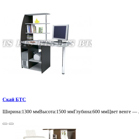
Скай БТС
Ширина:1300 ммВысота:1500 ммГлубина:600 ммЦвет венге — л