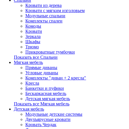
Спальни
Кровати из дерева
Кровати с мягким изголовьем
Модульные спальни
Комплекты спален
Комоды
Кровати
Зеркала
Шкафы
Трюмо
Прикроватные тумбочки
Показать все Спальни
Мягкая мебель
Прямые диваны
Угловые диваны
Комплекты "диван + 2 кресла"
Кресла
Банкетки и пуфики
Бескаркасная мебель
Детская мягкая мебель
Показать все Мягкая мебель
Детская мебель
Модульные детские системы
Двухъярусные кровати
Кровать Чердак