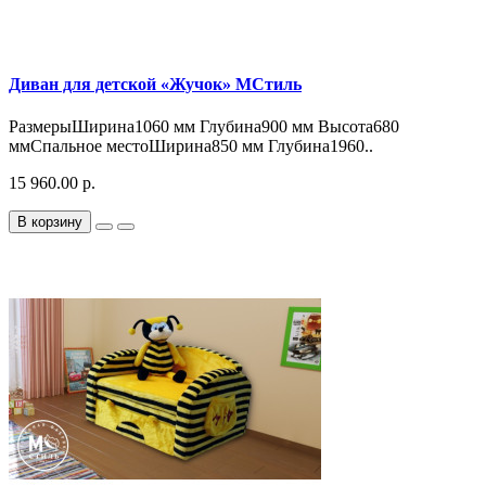
Диван для детской «Жучок» МСтиль
РазмерыШирина1060 мм Глубина900 мм Высота680
ммСпальное местоШирина850 мм Глубина1960..
15 960.00 р.
В корзину