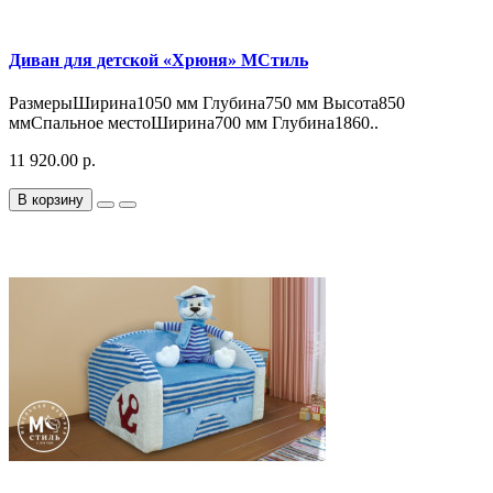
Диван для детской «Хрюня» МСтиль
РазмерыШирина1050 мм Глубина750 мм Высота850
ммСпальное местоШирина700 мм Глубина1860..
11 920.00 р.
В корзину