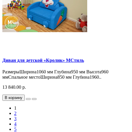
Диван для детской «Кролик» МСтиль
РазмерыШирина1060 мм Глубина950 мм Высота960
ммСпальное местоШирина850 мм Глубина1960..
13 840.00 р.
В корзину
1
2
3
4
5