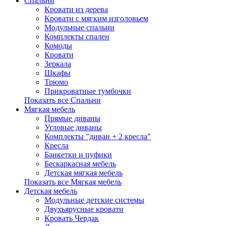
Спальни
Кровати из дерева
Кровати с мягким изголовьем
Модульные спальни
Комплекты спален
Комоды
Кровати
Зеркала
Шкафы
Трюмо
Прикроватные тумбочки
Показать все Спальни
Мягкая мебель
Прямые диваны
Угловые диваны
Комплекты "диван + 2 кресла"
Кресла
Банкетки и пуфики
Бескаркасная мебель
Детская мягкая мебель
Показать все Мягкая мебель
Детская мебель
Модульные детские системы
Двухъярусные кровати
Кровать Чердак