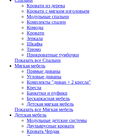
Спальни
Кровати из дерева
Кровати с мягким изголовьем
Модульные спальни
Комплекты спален
Комоды
Кровати
Зеркала
Шкафы
Трюмо
Прикроватные тумбочки
Показать все Спальни
Мягкая мебель
Прямые диваны
Угловые диваны
Комплекты "диван + 2 кресла"
Кресла
Банкетки и пуфики
Бескаркасная мебель
Детская мягкая мебель
Показать все Мягкая мебель
Детская мебель
Модульные детские системы
Двухъярусные кровати
Кровать Чердак