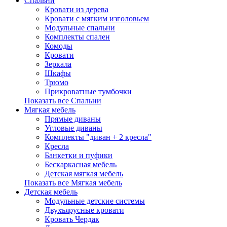
Спальни
Кровати из дерева
Кровати с мягким изголовьем
Модульные спальни
Комплекты спален
Комоды
Кровати
Зеркала
Шкафы
Трюмо
Прикроватные тумбочки
Показать все Спальни
Мягкая мебель
Прямые диваны
Угловые диваны
Комплекты "диван + 2 кресла"
Кресла
Банкетки и пуфики
Бескаркасная мебель
Детская мягкая мебель
Показать все Мягкая мебель
Детская мебель
Модульные детские системы
Двухъярусные кровати
Кровать Чердак