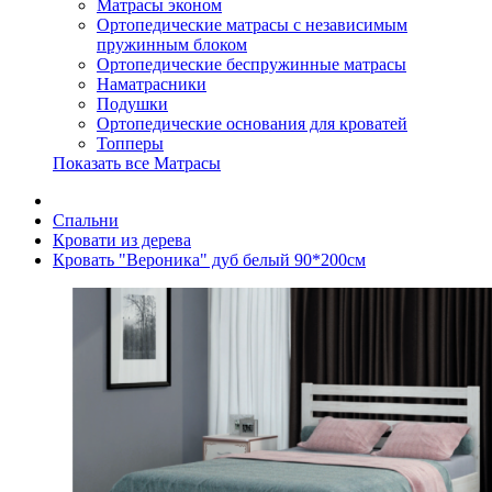
Матрасы эконом
Ортопедические матрасы с независимым
пружинным блоком
Ортопедические беспружинные матрасы
Наматрасники
Подушки
Ортопедические основания для кроватей
Топперы
Показать все Матрасы
Спальни
Кровати из дерева
Кровать "Вероника" дуб белый 90*200см