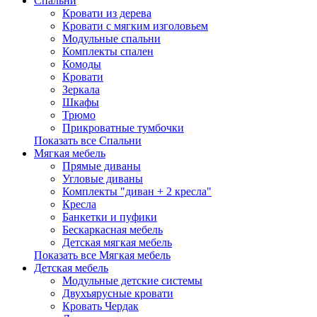
Спальни
Кровати из дерева
Кровати с мягким изголовьем
Модульные спальни
Комплекты спален
Комоды
Кровати
Зеркала
Шкафы
Трюмо
Прикроватные тумбочки
Показать все Спальни
Мягкая мебель
Прямые диваны
Угловые диваны
Комплекты "диван + 2 кресла"
Кресла
Банкетки и пуфики
Бескаркасная мебель
Детская мягкая мебель
Показать все Мягкая мебель
Детская мебель
Модульные детские системы
Двухъярусные кровати
Кровать Чердак