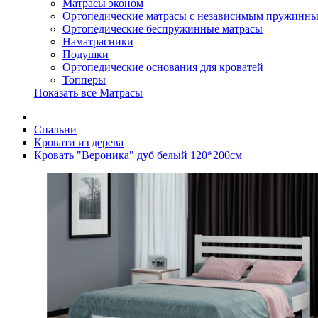
Матрасы эконом
Ортопедические матрасы с независимым пружинны
Ортопедические беспружинные матрасы
Наматрасники
Подушки
Ортопедические основания для кроватей
Топперы
Показать все Матрасы
Спальни
Кровати из дерева
Кровать "Вероника" дуб белый 120*200см