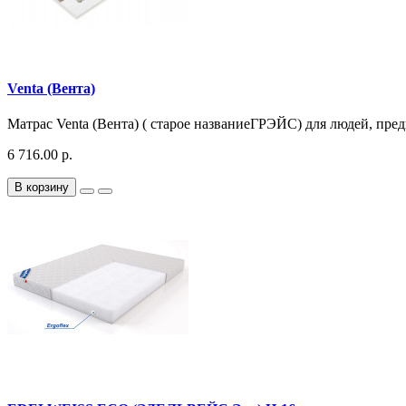
Venta (Вента)
Матрас Venta (Вента) ( старое названиеГРЭЙС) для людей, пре
6 716.00 р.
В корзину