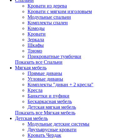
Спальни
Кровати из дерева
Кровати с мягким изголовьем
Модульные спальни
Комплекты спален
Комоды
Кровати
Зеркала
Шкафы
Трюмо
Прикроватные тумбочки
Показать все Спальни
Мягкая мебель
Прямые диваны
Угловые диваны
Комплекты "диван + 2 кресла"
Кресла
Банкетки и пуфики
Бескаркасная мебель
Детская мягкая мебель
Показать все Мягкая мебель
Детская мебель
Модульные детские системы
Двухъярусные кровати
Кровать Чердак