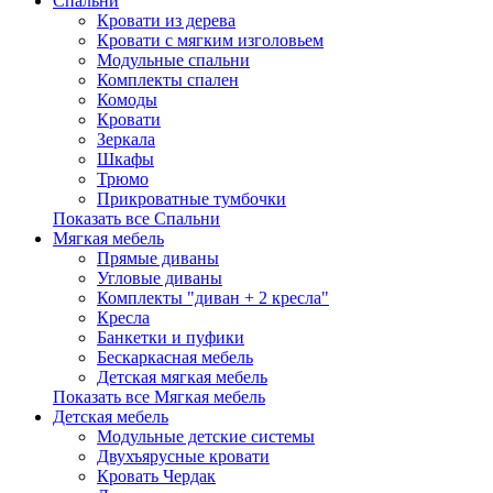
Спальни
Кровати из дерева
Кровати с мягким изголовьем
Модульные спальни
Комплекты спален
Комоды
Кровати
Зеркала
Шкафы
Трюмо
Прикроватные тумбочки
Показать все Спальни
Мягкая мебель
Прямые диваны
Угловые диваны
Комплекты "диван + 2 кресла"
Кресла
Банкетки и пуфики
Бескаркасная мебель
Детская мягкая мебель
Показать все Мягкая мебель
Детская мебель
Модульные детские системы
Двухъярусные кровати
Кровать Чердак