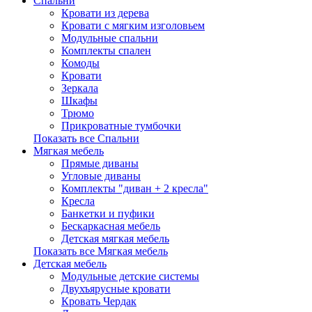
Спальни
Кровати из дерева
Кровати с мягким изголовьем
Модульные спальни
Комплекты спален
Комоды
Кровати
Зеркала
Шкафы
Трюмо
Прикроватные тумбочки
Показать все Спальни
Мягкая мебель
Прямые диваны
Угловые диваны
Комплекты "диван + 2 кресла"
Кресла
Банкетки и пуфики
Бескаркасная мебель
Детская мягкая мебель
Показать все Мягкая мебель
Детская мебель
Модульные детские системы
Двухъярусные кровати
Кровать Чердак