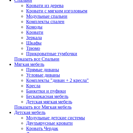
Спальни
Кровати из дерева
Кровати с мягким изголовьем
Модульные спальни
Комплекты спален
Комоды
Кровати
Зеркала
Шкафы
Трюмо
Прикроватные тумбочки
Показать все Спальни
Мягкая мебель
Прямые диваны
Угловые диваны
Комплекты "диван + 2 кресла"
Кресла
Банкетки и пуфики
Бескаркасная мебель
Детская мягкая мебель
Показать все Мягкая мебель
Детская мебель
Модульные детские системы
Двухъярусные кровати
Кровать Чердак