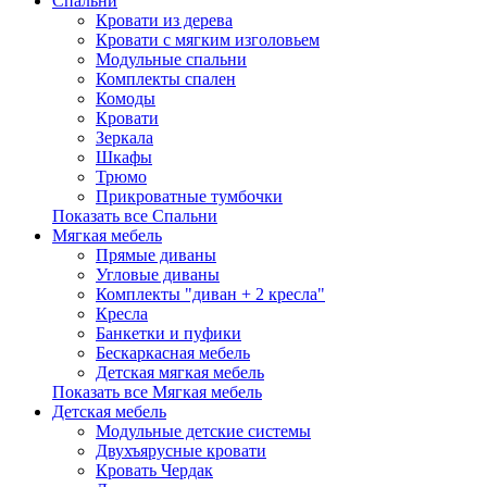
Спальни
Кровати из дерева
Кровати с мягким изголовьем
Модульные спальни
Комплекты спален
Комоды
Кровати
Зеркала
Шкафы
Трюмо
Прикроватные тумбочки
Показать все Спальни
Мягкая мебель
Прямые диваны
Угловые диваны
Комплекты "диван + 2 кресла"
Кресла
Банкетки и пуфики
Бескаркасная мебель
Детская мягкая мебель
Показать все Мягкая мебель
Детская мебель
Модульные детские системы
Двухъярусные кровати
Кровать Чердак