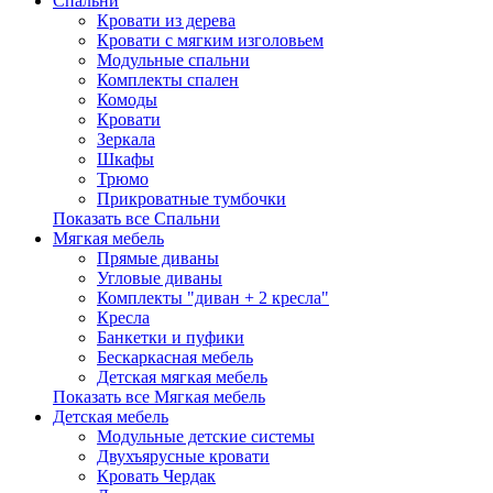
Спальни
Кровати из дерева
Кровати с мягким изголовьем
Модульные спальни
Комплекты спален
Комоды
Кровати
Зеркала
Шкафы
Трюмо
Прикроватные тумбочки
Показать все Спальни
Мягкая мебель
Прямые диваны
Угловые диваны
Комплекты "диван + 2 кресла"
Кресла
Банкетки и пуфики
Бескаркасная мебель
Детская мягкая мебель
Показать все Мягкая мебель
Детская мебель
Модульные детские системы
Двухъярусные кровати
Кровать Чердак