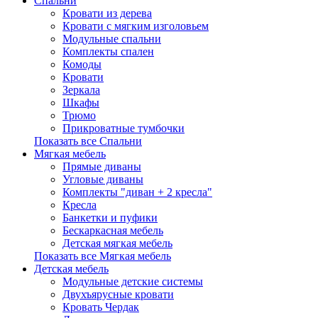
Спальни
Кровати из дерева
Кровати с мягким изголовьем
Модульные спальни
Комплекты спален
Комоды
Кровати
Зеркала
Шкафы
Трюмо
Прикроватные тумбочки
Показать все Спальни
Мягкая мебель
Прямые диваны
Угловые диваны
Комплекты "диван + 2 кресла"
Кресла
Банкетки и пуфики
Бескаркасная мебель
Детская мягкая мебель
Показать все Мягкая мебель
Детская мебель
Модульные детские системы
Двухъярусные кровати
Кровать Чердак