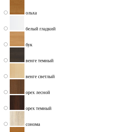
ольха
белый гладкий
бук
венге темный
венге светлый
орех лесной
орех темный
сонома