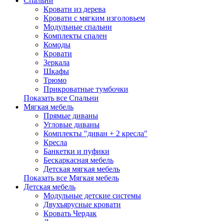
Спальни
Кровати из дерева
Кровати с мягким изголовьем
Модульные спальни
Комплекты спален
Комоды
Кровати
Зеркала
Шкафы
Трюмо
Прикроватные тумбочки
Показать все Спальни
Мягкая мебель
Прямые диваны
Угловые диваны
Комплекты "диван + 2 кресла"
Кресла
Банкетки и пуфики
Бескаркасная мебель
Детская мягкая мебель
Показать все Мягкая мебель
Детская мебель
Модульные детские системы
Двухъярусные кровати
Кровать Чердак