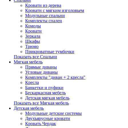
Спальни
Кровати из дерева
Кровати с мягким изголовьем
Модульные спальни
Комплекты спален
Комоды
Кровати
Зеркала
Шкафы
Трюмо
Прикроватные тумбочки
Показать все Спальни
Мягкая мебель
Прямые диваны
Угловые диваны
Комплекты "диван + 2 кресла"
Кресла
Банкетки и пуфики
Бескаркасная мебель
Детская мягкая мебель
Показать все Мягкая мебель
Детская мебель
Модульные детские системы
Двухъярусные кровати
Кровать Чердак