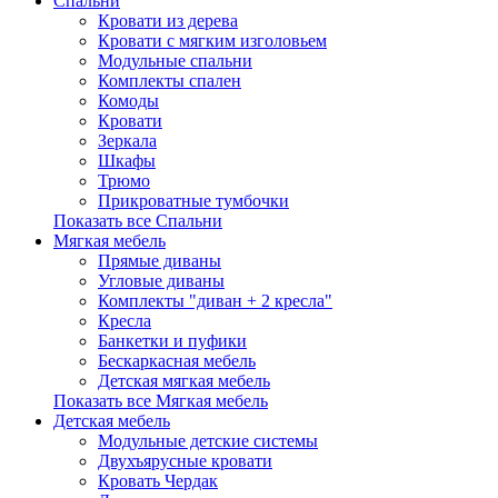
Спальни
Кровати из дерева
Кровати с мягким изголовьем
Модульные спальни
Комплекты спален
Комоды
Кровати
Зеркала
Шкафы
Трюмо
Прикроватные тумбочки
Показать все Спальни
Мягкая мебель
Прямые диваны
Угловые диваны
Комплекты "диван + 2 кресла"
Кресла
Банкетки и пуфики
Бескаркасная мебель
Детская мягкая мебель
Показать все Мягкая мебель
Детская мебель
Модульные детские системы
Двухъярусные кровати
Кровать Чердак