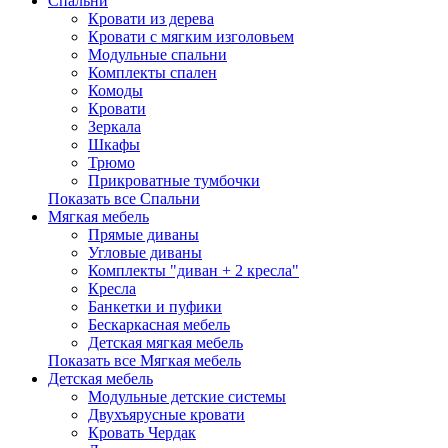
Спальни
Кровати из дерева
Кровати с мягким изголовьем
Модульные спальни
Комплекты спален
Комоды
Кровати
Зеркала
Шкафы
Трюмо
Прикроватные тумбочки
Показать все Спальни
Мягкая мебель
Прямые диваны
Угловые диваны
Комплекты "диван + 2 кресла"
Кресла
Банкетки и пуфики
Бескаркасная мебель
Детская мягкая мебель
Показать все Мягкая мебель
Детская мебель
Модульные детские системы
Двухъярусные кровати
Кровать Чердак