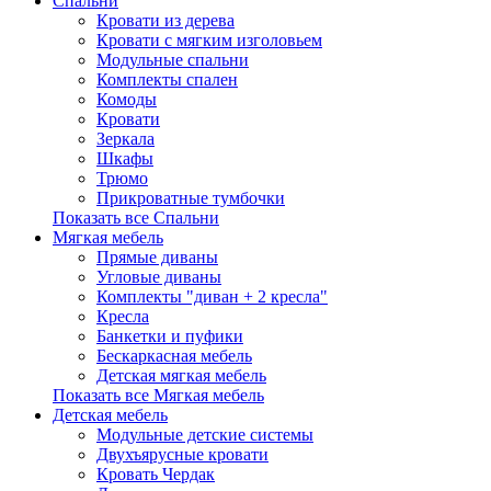
Спальни
Кровати из дерева
Кровати с мягким изголовьем
Модульные спальни
Комплекты спален
Комоды
Кровати
Зеркала
Шкафы
Трюмо
Прикроватные тумбочки
Показать все Спальни
Мягкая мебель
Прямые диваны
Угловые диваны
Комплекты "диван + 2 кресла"
Кресла
Банкетки и пуфики
Бескаркасная мебель
Детская мягкая мебель
Показать все Мягкая мебель
Детская мебель
Модульные детские системы
Двухъярусные кровати
Кровать Чердак