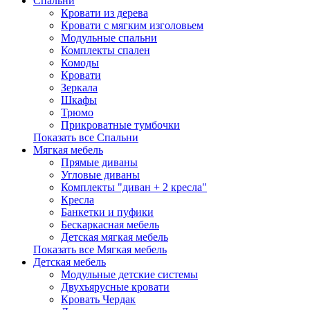
Спальни
Кровати из дерева
Кровати с мягким изголовьем
Модульные спальни
Комплекты спален
Комоды
Кровати
Зеркала
Шкафы
Трюмо
Прикроватные тумбочки
Показать все Спальни
Мягкая мебель
Прямые диваны
Угловые диваны
Комплекты "диван + 2 кресла"
Кресла
Банкетки и пуфики
Бескаркасная мебель
Детская мягкая мебель
Показать все Мягкая мебель
Детская мебель
Модульные детские системы
Двухъярусные кровати
Кровать Чердак