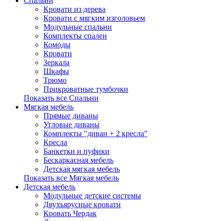
Спальни
Кровати из дерева
Кровати с мягким изголовьем
Модульные спальни
Комплекты спален
Комоды
Кровати
Зеркала
Шкафы
Трюмо
Прикроватные тумбочки
Показать все Спальни
Мягкая мебель
Прямые диваны
Угловые диваны
Комплекты "диван + 2 кресла"
Кресла
Банкетки и пуфики
Бескаркасная мебель
Детская мягкая мебель
Показать все Мягкая мебель
Детская мебель
Модульные детские системы
Двухъярусные кровати
Кровать Чердак