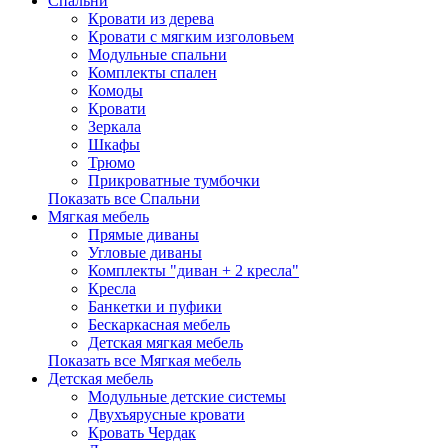
Спальни
Кровати из дерева
Кровати с мягким изголовьем
Модульные спальни
Комплекты спален
Комоды
Кровати
Зеркала
Шкафы
Трюмо
Прикроватные тумбочки
Показать все Спальни
Мягкая мебель
Прямые диваны
Угловые диваны
Комплекты "диван + 2 кресла"
Кресла
Банкетки и пуфики
Бескаркасная мебель
Детская мягкая мебель
Показать все Мягкая мебель
Детская мебель
Модульные детские системы
Двухъярусные кровати
Кровать Чердак