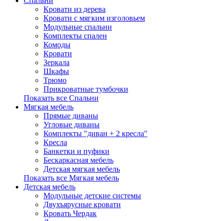
Спальни
Кровати из дерева
Кровати с мягким изголовьем
Модульные спальни
Комплекты спален
Комоды
Кровати
Зеркала
Шкафы
Трюмо
Прикроватные тумбочки
Показать все Спальни
Мягкая мебель
Прямые диваны
Угловые диваны
Комплекты "диван + 2 кресла"
Кресла
Банкетки и пуфики
Бескаркасная мебель
Детская мягкая мебель
Показать все Мягкая мебель
Детская мебель
Модульные детские системы
Двухъярусные кровати
Кровать Чердак