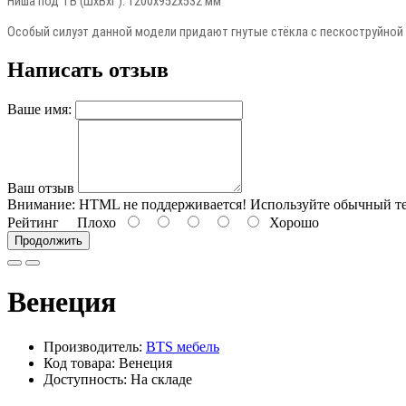
Ниша под ТВ (ШхВхГ): 1200х952х532 мм
Особый силуэт данной модели придают гнутые стёкла с пескоструйной 
Написать отзыв
Ваше имя:
Ваш отзыв
Внимание:
HTML не поддерживается! Используйте обычный те
Рейтинг
Плохо
Хорошо
Продолжить
Венеция
Производитель:
BTS мебель
Код товара: Венеция
Доступность: На складе