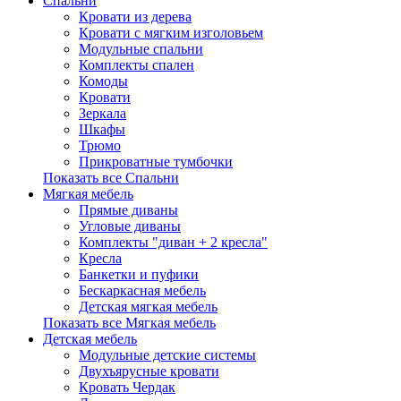
Спальни
Кровати из дерева
Кровати с мягким изголовьем
Модульные спальни
Комплекты спален
Комоды
Кровати
Зеркала
Шкафы
Трюмо
Прикроватные тумбочки
Показать все Спальни
Мягкая мебель
Прямые диваны
Угловые диваны
Комплекты "диван + 2 кресла"
Кресла
Банкетки и пуфики
Бескаркасная мебель
Детская мягкая мебель
Показать все Мягкая мебель
Детская мебель
Модульные детские системы
Двухъярусные кровати
Кровать Чердак