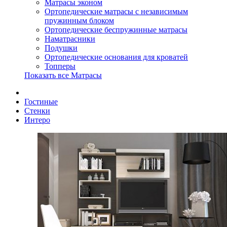
Матрасы эконом
Ортопедические матрасы с независимым
пружинным блоком
Ортопедические беспружинные матрасы
Наматрасники
Подушки
Ортопедические основания для кроватей
Топперы
Показать все Матрасы
Гостиные
Стенки
Интеро