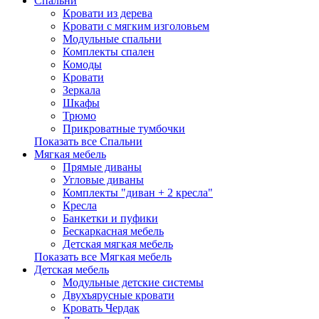
Спальни
Кровати из дерева
Кровати с мягким изголовьем
Модульные спальни
Комплекты спален
Комоды
Кровати
Зеркала
Шкафы
Трюмо
Прикроватные тумбочки
Показать все Спальни
Мягкая мебель
Прямые диваны
Угловые диваны
Комплекты "диван + 2 кресла"
Кресла
Банкетки и пуфики
Бескаркасная мебель
Детская мягкая мебель
Показать все Мягкая мебель
Детская мебель
Модульные детские системы
Двухъярусные кровати
Кровать Чердак