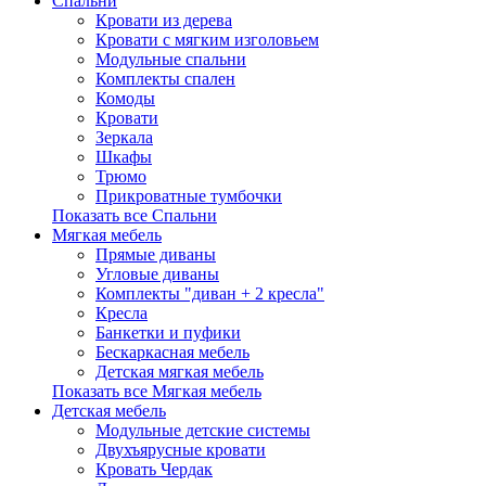
Спальни
Кровати из дерева
Кровати с мягким изголовьем
Модульные спальни
Комплекты спален
Комоды
Кровати
Зеркала
Шкафы
Трюмо
Прикроватные тумбочки
Показать все Спальни
Мягкая мебель
Прямые диваны
Угловые диваны
Комплекты "диван + 2 кресла"
Кресла
Банкетки и пуфики
Бескаркасная мебель
Детская мягкая мебель
Показать все Мягкая мебель
Детская мебель
Модульные детские системы
Двухъярусные кровати
Кровать Чердак