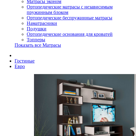
Матрасы эконом
Ортопедические матрасы с независимым
пружинным блоком
Ортопедические беспружинные матрасы
Наматрасники
Подушки
Ортопедические основания для кроватей
Топперы
Показать все Матрасы
Гостиные
Евро