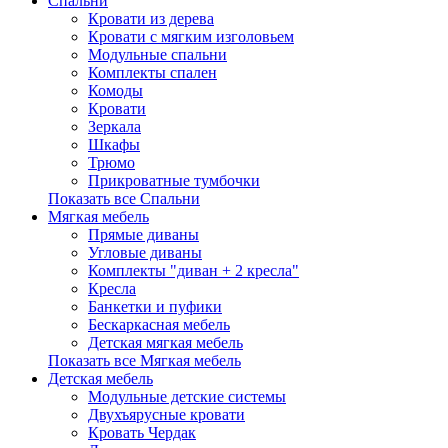
Спальни
Кровати из дерева
Кровати с мягким изголовьем
Модульные спальни
Комплекты спален
Комоды
Кровати
Зеркала
Шкафы
Трюмо
Прикроватные тумбочки
Показать все Спальни
Мягкая мебель
Прямые диваны
Угловые диваны
Комплекты "диван + 2 кресла"
Кресла
Банкетки и пуфики
Бескаркасная мебель
Детская мягкая мебель
Показать все Мягкая мебель
Детская мебель
Модульные детские системы
Двухъярусные кровати
Кровать Чердак