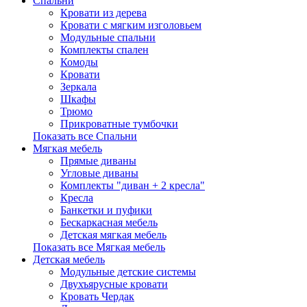
Спальни
Кровати из дерева
Кровати с мягким изголовьем
Модульные спальни
Комплекты спален
Комоды
Кровати
Зеркала
Шкафы
Трюмо
Прикроватные тумбочки
Показать все Спальни
Мягкая мебель
Прямые диваны
Угловые диваны
Комплекты "диван + 2 кресла"
Кресла
Банкетки и пуфики
Бескаркасная мебель
Детская мягкая мебель
Показать все Мягкая мебель
Детская мебель
Модульные детские системы
Двухъярусные кровати
Кровать Чердак