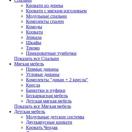
Спальни
Кровати из дерева
Кровати с мягким изголовьем
Модульные спальни
Комплекты спален
Комоды
Кровати
Зеркала
Шкафы
Трюмо
Прикроватные тумбочки
Показать все Спальни
Мягкая мебель
Прямые диваны
Угловые диваны
Комплекты "диван + 2 кресла"
Кресла
Банкетки и пуфики
Бескаркасная мебель
Детская мягкая мебель
Показать все Мягкая мебель
Детская мебель
Модульные детские системы
Двухъярусные кровати
Кровать Чердак