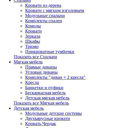
Спальни
Кровати из дерева
Кровати с мягким изголовьем
Модульные спальни
Комплекты спален
Комоды
Кровати
Зеркала
Шкафы
Трюмо
Прикроватные тумбочки
Показать все Спальни
Мягкая мебель
Прямые диваны
Угловые диваны
Комплекты "диван + 2 кресла"
Кресла
Банкетки и пуфики
Бескаркасная мебель
Детская мягкая мебель
Показать все Мягкая мебель
Детская мебель
Модульные детские системы
Двухъярусные кровати
Кровать Чердак