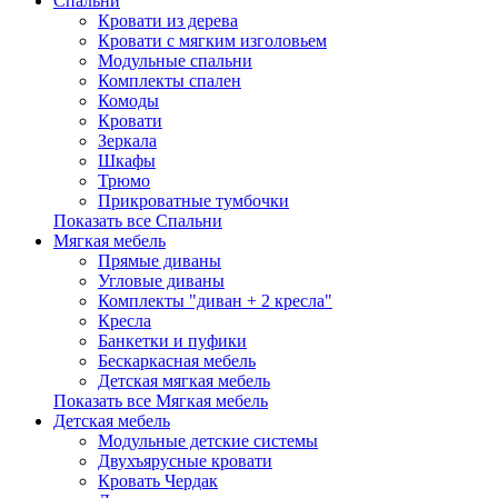
Спальни
Кровати из дерева
Кровати с мягким изголовьем
Модульные спальни
Комплекты спален
Комоды
Кровати
Зеркала
Шкафы
Трюмо
Прикроватные тумбочки
Показать все Спальни
Мягкая мебель
Прямые диваны
Угловые диваны
Комплекты "диван + 2 кресла"
Кресла
Банкетки и пуфики
Бескаркасная мебель
Детская мягкая мебель
Показать все Мягкая мебель
Детская мебель
Модульные детские системы
Двухъярусные кровати
Кровать Чердак