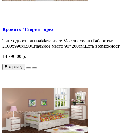
Кровать "Глория" орех
Тип: односпальнаяМатериал: Массив сосныГабариты:
2100x990x650Спальное место 90*200см.Есть возможност..
14 790.00 р.
В корзину