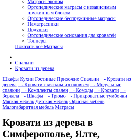
Матрасы эконом
Ортопедические матрасы с независимым
пружинным блоком
Ортопедические беспружинные матрасы
Наматрасники
Подушки
Ортопедические основания для кроватей
Топперы
Показать все Матрасы
Спальни
Кровати из дерева
Шкафы
Кухни
Гостиные
Прихожие
Спальни
- Кровати из
дерева
- Кровати с мягким изголовьем
- Модульные
спальни
- Комплекты спален
- Комоды
- Кровати
-
Зеркала
- Шкафы
- Трюмо
- Прикроватные тумбочки
Мягкая мебель
Детская мебель
Офисная мебель
Малогабаритная мебель
Матрасы
Кровати из дерева в
Симферополье, Ялте,