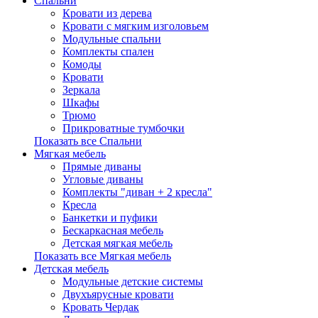
Спальни
Кровати из дерева
Кровати с мягким изголовьем
Модульные спальни
Комплекты спален
Комоды
Кровати
Зеркала
Шкафы
Трюмо
Прикроватные тумбочки
Показать все Спальни
Мягкая мебель
Прямые диваны
Угловые диваны
Комплекты "диван + 2 кресла"
Кресла
Банкетки и пуфики
Бескаркасная мебель
Детская мягкая мебель
Показать все Мягкая мебель
Детская мебель
Модульные детские системы
Двухъярусные кровати
Кровать Чердак