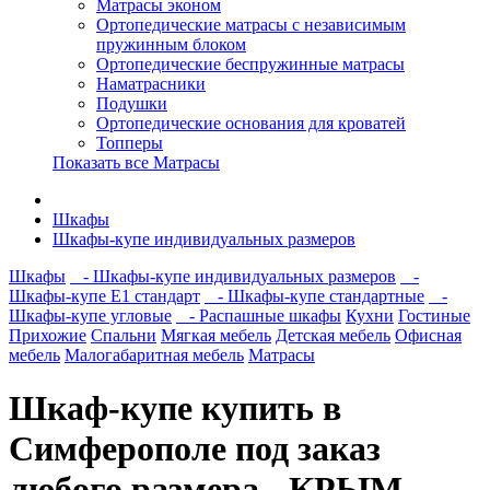
Матрасы эконом
Ортопедические матрасы с независимым
пружинным блоком
Ортопедические беспружинные матрасы
Наматрасники
Подушки
Ортопедические основания для кроватей
Топперы
Показать все Матрасы
Шкафы
Шкафы-купе индивидуальных размеров
Шкафы
- Шкафы-купе индивидуальных размеров
-
Шкафы-купе Е1 стандарт
- Шкафы-купе стандартные
-
Шкафы-купе угловые
- Распашные шкафы
Кухни
Гостиные
Прихожие
Спальни
Мягкая мебель
Детская мебель
Офисная
мебель
Малогабаритная мебель
Матрасы
Шкаф-купе купить в
Симферополе под заказ
любого размера - КРЫМ-