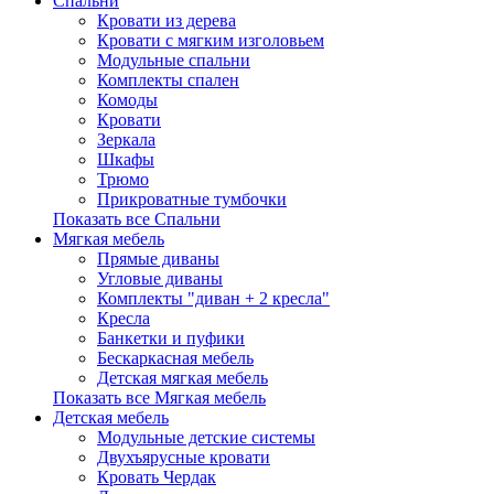
Спальни
Кровати из дерева
Кровати с мягким изголовьем
Модульные спальни
Комплекты спален
Комоды
Кровати
Зеркала
Шкафы
Трюмо
Прикроватные тумбочки
Показать все Спальни
Мягкая мебель
Прямые диваны
Угловые диваны
Комплекты "диван + 2 кресла"
Кресла
Банкетки и пуфики
Бескаркасная мебель
Детская мягкая мебель
Показать все Мягкая мебель
Детская мебель
Модульные детские системы
Двухъярусные кровати
Кровать Чердак